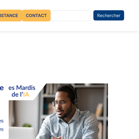
nu du compte de l'utilisateur
Rechercher
ISTANCE
CONTACT
e
es
es