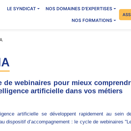
ation principale
LE SYNDICAT
NOS DOMAINES D'EXPERTISES
Me
ASS
NOS FORMATIONS
IA
IA
cle de webinaires pour mieux comprendr
elligence artificielle dans vos métiers
igence artificielle se développent rapidement au sein d
veau dispositif d’accompagnement : le
cycle de webinaires "L