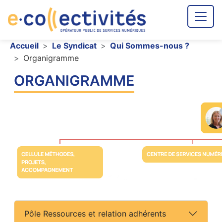
Aller au contenu principal
Fil d'Ariane
Accueil
Le Syndicat
Qui Sommes-nous ?
Organigramme
ORGANIGRAMME
Corps du texte
Pôle Ressources et relation adhérents