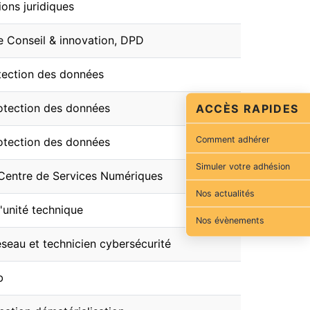
ons juridiques
 Conseil & innovation, DPD
tection des données
otection des données
ACCÈS RAPIDES
Comment adhérer
otection des données
Simuler votre adhésion
Centre de Services Numériques
Nos actualités
'unité technique
Nos évènements
éseau et technicien cybersécurité
b