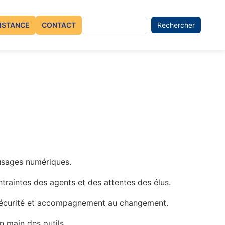
nu du compte de l'utilisateur
Rechercher
ISTANCE
CONTACT
 usages numériques.
ntraintes des agents et des attentes des élus.
ersécurité et accompagnement au changement.
 main des outils.