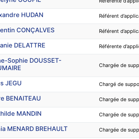
Référente d’appli
xandre HUDAN
Référent d’applic
rentin CONÇALVES
Référent d’applic
anie DELATTRE
Référente d’appli
e-Sophie DOUSSET-
Chargée de suppo
UMAIRE
is JEGU
Chargé de suppor
re BENAITEAU
Chargée de suppo
hilde MANDIN
Chargée de suppo
nia MENARD BREHAULT
Chargée de suppo