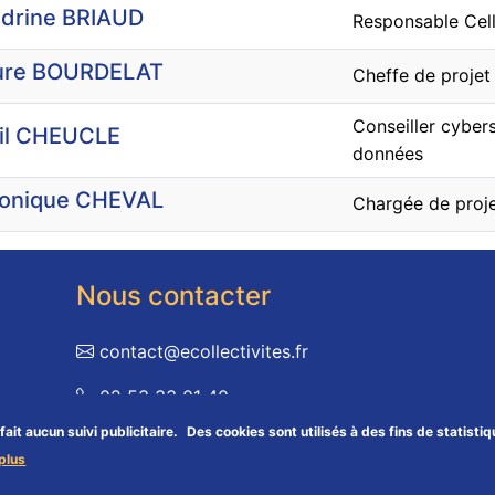
drine BRIAUD
Responsable Cel
ure BOURDELAT
Cheffe de projet
Conseiller cyber
il CHEUCLE
données
onique CHEVAL
Chargée de proj
Nous contacter
contact@ecollectivites.fr
02 53 33 01 40
fait aucun suivi publicitaire.
Des cookies sont utilisés à des fins de statis
65 rue Képler, 85000 La Roche-sur-Yon
 plus