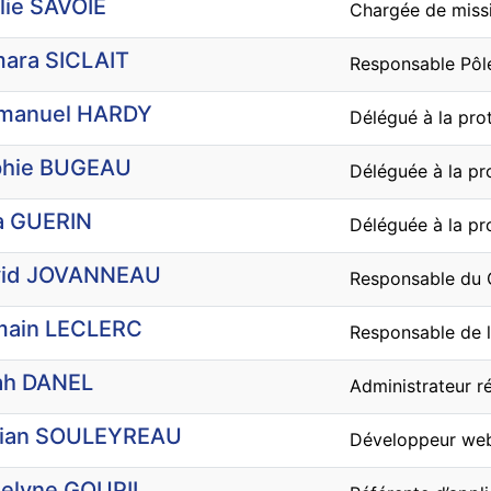
lie SAVOIE
Chargée de missi
ara SICLAIT
Responsable Pôle
manuel HARDY
Délégué à la pro
phie BUGEAU
Déléguée à la pr
a GUERIN
Déléguée à la pr
vid JOVANNEAU
Responsable du 
main LECLERC
Responsable de l
ah DANEL
Administrateur r
rian SOULEYREAU
Développeur we
elyne GOUPIL