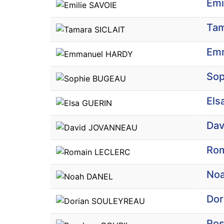
Emi
Tam
Em
So
Els
Da
Ro
No
Do
Ros