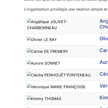
L’organisation privilégie une relation simple et
Vue
Ang
CH
Oli
Car
Au
Cé
Vér
Ki