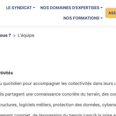
ation principale
LE SYNDICAT
NOS DOMAINES D'EXPERTISES
Me
ASS
NOS FORMATIONS
ous ?
L'équipe
tivités
au quotidien pour accompagner les collectivités dans leurs
 ils partagent une connaissance concrète du terrain, des co
structures, logiciels métiers, protection des données, cyb
nt complet, de l’expression du besoin jusqu’à la prise en