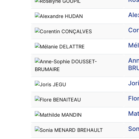
Ale
Co
Mél
Ann
BR
Jor
Flo
Mat
So