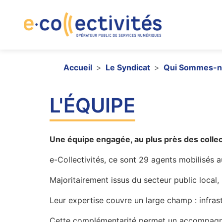
Aller au contenu principal
Navig
Fil d'Ariane
Accueil
Le Syndicat
Qui Sommes-n
L'ÉQUIPE
Une équipe engagée, au plus près des collec
e-Collectivités, ce sont 29 agents mobilisés 
Majoritairement issus du secteur public local,
Leur expertise couvre un large champ : infra
Cette complémentarité permet un accompagneme