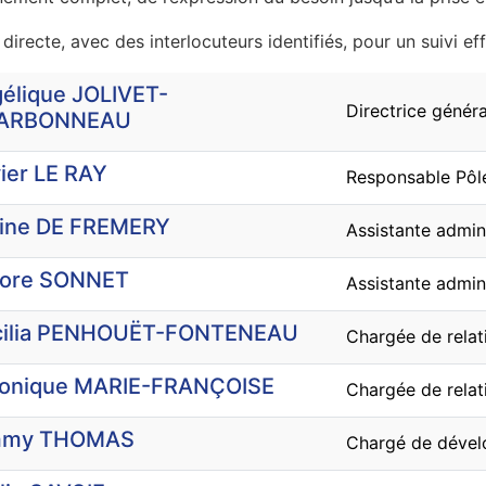
 directe, avec des interlocuteurs identifiés, pour un suivi ef
élique JOLIVET-
Directrice généra
ARBONNEAU
vier LE RAY
Responsable Pôle
ine DE FREMERY
Assistante admin
rore SONNET
Assistante admini
cilia PENHOUËT-FONTENEAU
Chargée de relat
onique MARIE-FRANÇOISE
Chargée de relat
mmy THOMAS
Chargé de dével