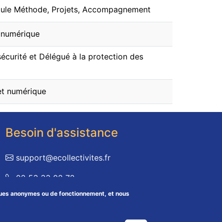
lule Méthode, Projets, Accompagnement
 numérique
sécurité et Délégué à la protection des
et numérique
Besoin d'assistance
support@ecollectivites.fr
02 53 33 02 72
tiques anonymes ou de fonctionnement, et nous
Du lundi au vendredi de 9h à 12h30 et de 14h à
17h30
Retirer le consent